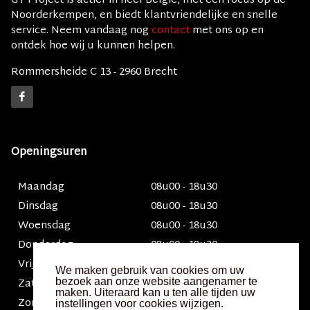
GT Project is actief in heel België, met een focus op de
Noorderkempen, en biedt klantvriendelijke en snelle
service. Neem vandaag nog
contact
met ons op en
ontdek hoe wij u kunnen helpen.
Rommersheide C 13 - 2960 Brecht
Openingsuren
Maandag
08u00 - 18u30
Dinsdag
08u00 - 18u30
Woensdag
08u00 - 18u30
Donderdag
08u00 - 18u30
Vrijdag
08u00 - 19u30
We maken gebruik van cookies om uw
Zaterdag
Op afspraak
bezoek aan onze website aangenamer te
maken. Uiteraard kan u ten alle tijden uw
Zondag
Op afspraak
instellingen voor cookies wijzigen.